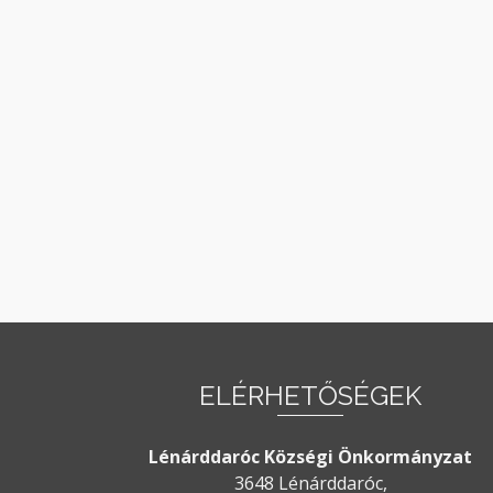
ELÉRHETŐSÉGEK
Lénárddaróc Községi Önkormányzat
3648 Lénárddaróc,