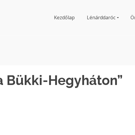
Kezdőlap
Lénárddaróc
Ö
a Bükki-Hegyháton”