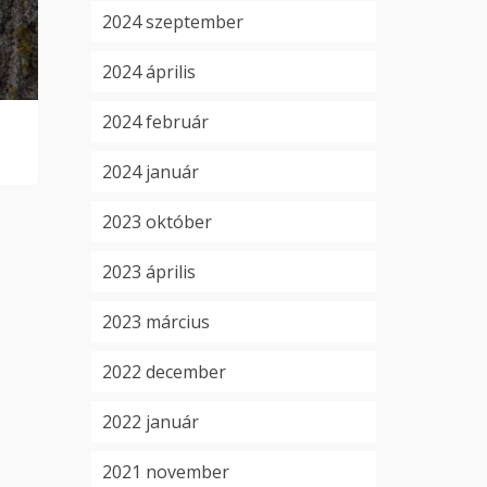
Hirdetmény
Lakossági i
2024 szeptember
őszi zöldhu
by
ADMINISZTRÁTOR
on
2025.01.10.
Read More
2024 április
elszállításá
by
VERONIKA80
o
2024 február
Read More
2024 január
2023 október
2023 április
2023 március
2022 december
2022 január
2021 november