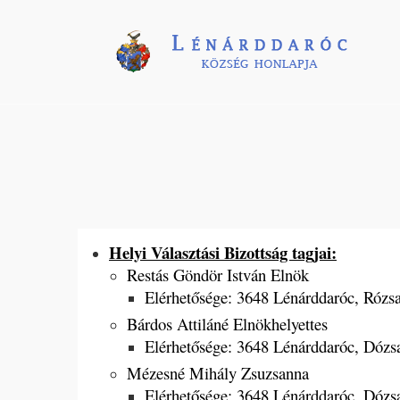
Helyi Választási Bizottság tagjai:
Restás Göndör István Elnök
Elérhetősége: 3648 Lénárddaróc
Bárdos Attiláné Elnökhelyettes
Elérhetősége: 3648 Lénárddaróc
Mézesné Mihály Zsuzsanna
Elérhetősége: 3648 Lénárddaróc, Dózsa