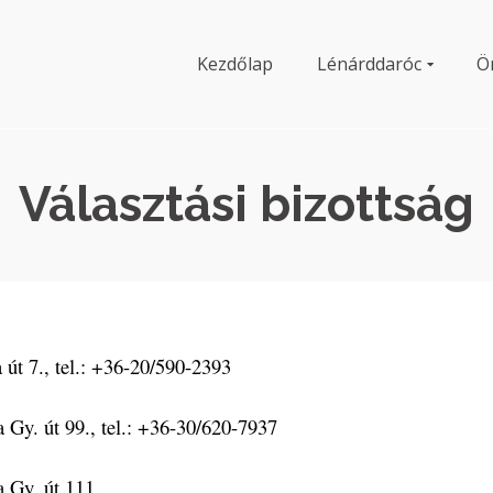
Kezdőlap
Lénárddaróc
Ö
Választási bizottság
, Rózsa út 7., tel.: +36-20/590-2393
, Dózsa Gy. út 99., tel.: +36-30/620-7937
 Gy. út 111.