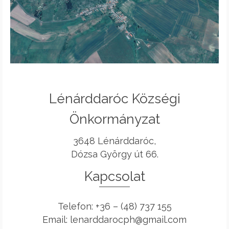
Lénárddaróc Községi
Önkormányzat
3648 Lénárddaróc,
Dózsa György út 66.
Kapcsolat
Telefon: +36 – (48) 737 155
Email: lenarddarocph@gmail.com