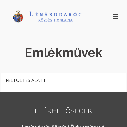
Emlékművek
FELTÖLTÉS ALATT
ELÉRHETŐSÉGEK
Lénárddaróc Községi Önkormányzat