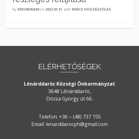
by
VERONIKA80
on
2022.01.31.
with
NINCS HOZZÁSZÓLÁS
ELÉRHETŐSÉGEK
Lénárddaróc Községi Önkormányzat
3648 Lénárddaróc,
Dózsa György út 66.
Telefon: +36 – (48) 737 155
Email: lenarddarocph@gmail.com